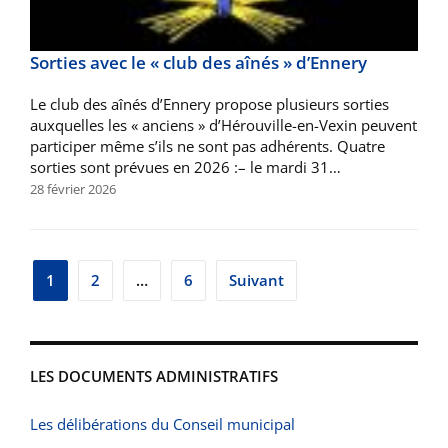
Sorties avec le « club des aînés » d’Ennery
Le club des aînés d’Ennery propose plusieurs sorties
auxquelles les « anciens » d’Hérouville-en-Vexin peuvent
participer même s’ils ne sont pas adhérents. Quatre
sorties sont prévues en 2026 :– le mardi 31…
28 février 2026
Pagination
1
2
…
6
Suivant
des
publications
LES DOCUMENTS ADMINISTRATIFS
Les délibérations du Conseil municipal