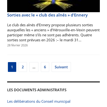
Sorties avec le « club des aînés » d’Ennery
Le club des aînés d’Ennery propose plusieurs sorties
auxquelles les « anciens » d’Hérouville-en-Vexin peuvent
participer même s’ils ne sont pas adhérents. Quatre
sorties sont prévues en 2026 :– le mardi 31…
28 février 2026
Pagination
1
2
…
6
Suivant
des
publications
LES DOCUMENTS ADMINISTRATIFS
Les délibérations du Conseil municipal