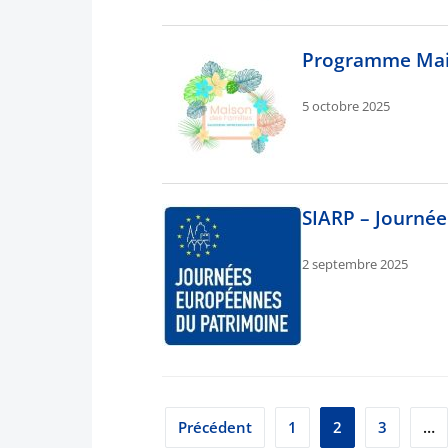
Programme Mais
5 octobre 2025
SIARP – Journée
2 septembre 2025
Pagination
Précédent
1
2
3
…