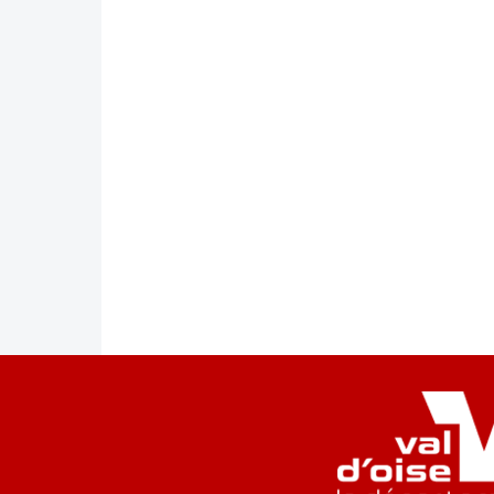
des
publications