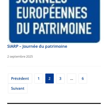
SIARP – Journée du patrimoine
2 septembre 2025
Pagination
Précédent
1
2
3
…
6
des
Suivant
publications