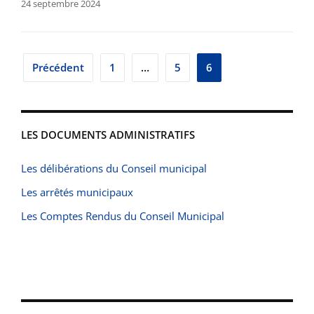
24 septembre 2024
Pagination
Précédent
1
…
5
6
des
publications
LES DOCUMENTS ADMINISTRATIFS
Les délibérations du Conseil municipal
Les arrêtés municipaux
Les Comptes Rendus du Conseil Municipal