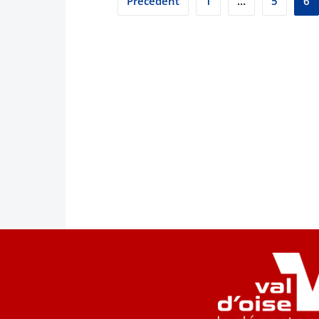
Précédent
1
…
5
6
des
publications