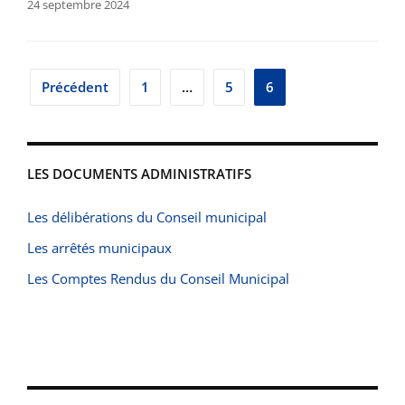
24 septembre 2024
Pagination
Précédent
1
…
5
6
des
publications
LES DOCUMENTS ADMINISTRATIFS
Les délibérations du Conseil municipal
Les arrêtés municipaux
Les Comptes Rendus du Conseil Municipal