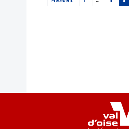
Précédent
1
…
5
6
des
publications