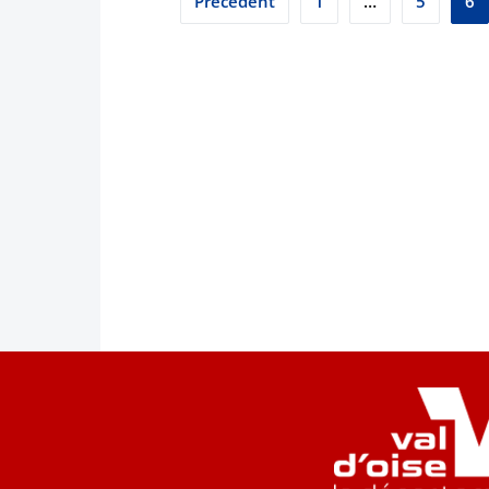
Précédent
1
…
5
6
des
publications